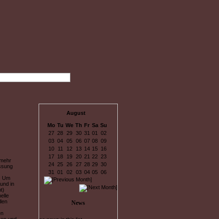
August
Mo
Tu
We
Th
Fr
Sa
Su
27
28
29
30
31
01
02
03
04
05
06
07
08
09
10
11
12
13
14
15
16
17
18
19
20
21
22
23
 mehr
24
25
26
27
28
29
30
essung
31
01
02
03
04
05
06
n. Um
und in
t)
elle
len
News
en