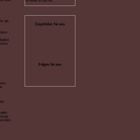
ken und
no news in this list.
hr als
Empfehlen Sie uns
täten-
n
tglied
hecks
Folgen Sie uns
eine
ie
der
allen
rtung,
Gerätes