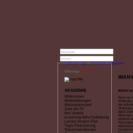
»
erweitertes Login
»
Passwort vergessen?
Führungs
Akademie
iMANV
AKADEMIE
iMANV mS
Willkommen
Nicht nur 
Weiterbildungen
Verletzten
Bildungskonzept
der erford
Verletzten
Ziele der FA
diese Ziel
Ihre Vorteile
München m
eLearning Aktiv-Fortbildung
bestens be
Lernen mit dem iPad
Vorsichtu
Tipps Finanzierung
während d
Teilnehmerstimmen
(ausgenomm