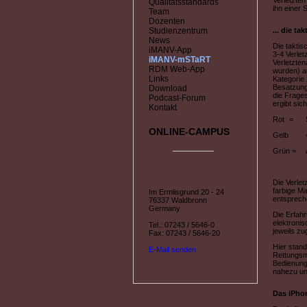
Verletzte
Qualitätsstandards
ihn einer
Team
Dozenten
Studienzentrum
... die t
News
Die taktis
iMANV-App
3-4 Verlet
iMANV-mSTaRT
Verletzten
RDM Web-App
wurden) au
Links
Kategorie 
Besatzung
Download
die Frages
Podcast-Forum
ergibt sic
Kontakt
Rot
=
ONLINE-CAMPUS
Gelb
Grün =
Die Verle
farbige Ma
Im Ermlisgrund 20 - 24
entsprech
76337 Waldbronn
Germany
Die Erfahr
elektronis
Tel.: 07243 / 5646-0
jeweils z
Fax: 07243 / 5646-20
Hier stand
E-Mail senden
Rettungsmi
Bedienung
nahezu un
Das iPhon