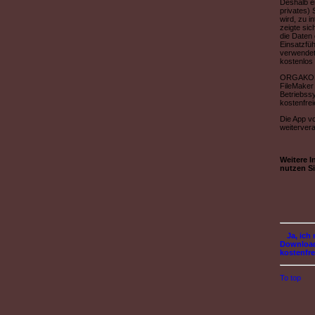
Deshalb e
privates) 
wird, zu i
zeigte sic
die Daten 
Einsatzfüh
verwendet 
kostenlos 
ORGAKOM h
FileMaker
Betriebss
kostenfre
Die App v
weiterver
Weitere 
nutzen Si
Ja, ich
Download
kostenfre
To top