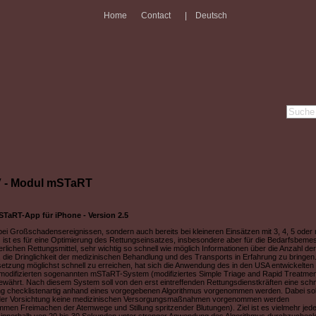
Home
Contact
|
Deutsch
 - Modul mSTaRT
TaRT-App für iPhone - Version 2.5
bei Großschadensereignissen, sondern auch bereits bei kleineren Einsätzen mit 3, 4, 5 oder
 ist es für eine Optimierung des Rettungseinsatzes, insbesondere aber für die Bedarfsbem
erlichen Rettungsmittel, sehr wichtig so schnell wie möglich Informationen über die Anzahl der
, die Dringlichkeit der medizinischen Behandlung und des Transports in Erfahrung zu bringe
setzung möglichst schnell zu erreichen, hat sich die Anwendung des in den USA entwickelten 
odifizierten sogenannten mSTaRT-System (modifiziertes Simple Triage and Rapid Treatmen
währt. Nach diesem System soll von den erst eintreffenden Rettungsdienstkräften eine schn
ng checklistenartig anhand eines vorgegebenen Algorithmus vorgenommen werden. Dabei sol
er Vorsichtung keine medizinischen Versorgungsmaßnahmen vorgenommen werden
en Freimachen der Atemwege und Stillung spritzender Blutungen). Ziel ist es vielmehr jed