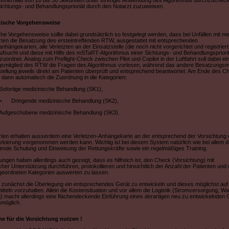
n innerhalb von 20 bis 30 Sekunden unter strenger Anwendung des Algorithmus durchzuchec
 Sichtungs- und Behandlungsprioriät durch den Notarzt zuzuweisen.
aktische Vorgehensweise
che Vorgehensweise sollte dabei grundsätzlich so festgelegt werden, dass bei Unfällen mit me
zten die Besatzung des ersteintreffenden RTW, ausgestattet mit entsprechenden
anhängekarten, alle Verletzten an der Einsatzstelle (die noch nicht vorgerichtet und registriert
fsucht und diese mit Hilfe des mSTaRT-Algorithmus einer Sichtungs- und Behandlungspriori
zuordnet. Analog zum Preflight-Check zwischen Pilot und Copilot in der Luftfahrt soll dabei ei
smitglied des RTW die Fragen des Algorithmus vorlesen, während das andere Besatzungsmi
tellung jeweils direkt am Patienten überprüft und entsprechend beantwortet. Am Ende des C
h dann automatisch die Zuordnung in die Kategorien:
Sofortige medizinische Behandlung (SK1),
=
Dringende medizinische Behandlung (SK2),
Aufgeschobene medizinische Behandlung (SK3).
tzten erhalten ausserdem eine Verletzen-Anhängekarte an der entsprechend der Vorsichtung 
rkierung vorgenommen werden kann. Wichtig ist bei diesem System natürlich wie bei allem d
ende Schulung und Einweisung der Rettungskräfte sowie ein regelmäßiges Training.
ungen haben allerdings auch gezeigt, dass es hilfreich ist, den Check (Vorsichtung) mit
cher Unterstützung durchführen, protokollieren und hinsichtlich der Anzahl der Patienten und 
ugeordneten Kategorien auswerten zu lassen.
 zunächst die Überlegung ein entsprechendes Gerät zu entwickeln und dieses möglichst auf 
tteln vorzuhalten. Allein die Kostensituation und vor allem die Logistik (Stromversorgung, Wa
) macht allerdings eine flächendeckende Einführung eines derartigen neu zu entwickelnden 
möglich.
e für die Vorsichtung nutzen !