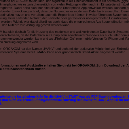
ntstand bei ORGAKOM die Idee, den Algorithmus als Checkinstrument in ein normales (ggfs.
Smartphone, wie es zwischenzeitlich von vielen Rettungskräften auch im Einsatzdienst mitgef
ntegrieren. Dabei sollte nicht nur eine einfache Smartphone-App entwickelt werden, sondern e
h bei der Entwicklung schnell, dass die Nutzung einer modernen Datenbank sinnvoll ist. Damit
optimal zu nutzen und vor allem, auch die Ergebnisse können in weiterführenden Systemen b
rung, beim Leitenden Notarzt, der Leitstelle oder gar bei einer übergeordneten Einsatzleitung
werden. Wichtig war dabei allerdings auch, dass die entsprechende App kostengünstig - mög
- den Nutzern zur Verfügung gestellt werden kann.
at sich deshalb für die Nutzung des modernen und weit verbreiteten Datenbank-Systems
 entschlossen, da die Datenbank auf Computern sowohl unter Windows als auch unter dem 
ystem verwendet werden kann und als „FileMaker Go“ eine mobile Version für iPhone und iPa
ien Nutzung angeboten wird.
on ORGAKOM hat den Namen „iMANV“ und steht mit der optionalen Möglichkeit zur Einbindun
arbeitende Systeme bereit. iMANV kann aber grundsätzlich Stand-Alone eingesetzt werden.
Informationen und Auskünfte erhalten Sie direkt bei ORGAKOM. Zum Download der 
e bitte nachstehenden Button.
 möchte die Installations-Info für die iMANV mSTaRT App als PDF-Datei downloaden. 
 und auch die zeitlich uneingeschränkte Nutzung der iMANV mSTaRT App ist für mi
i.